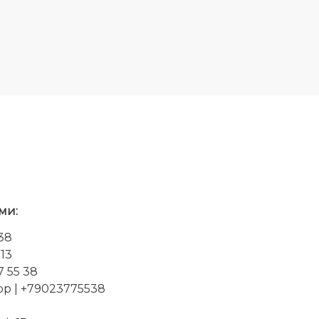
ми:
-38
-13
7 55 38
pp
| +79023775538