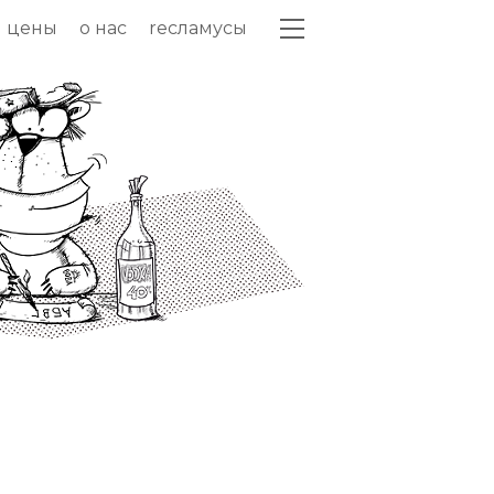
цены
о нас
recламусы