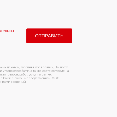
ательны
я
ьных данных», заполняя поля заявки, Вы даете
 угодно способами, а также даете согласие на
я товаров, работ, услуг на рынке,
 с Вами с помощью средств связи. ООО
х Вами сведений.