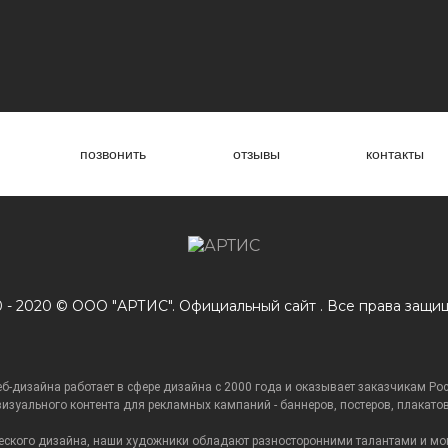
позвонить
отзывы
контакты
 - 2020 © ООО "АРТИС". Официальный сайт . Все права защи
еб-дизайна работает в сфере дизайна с 2000 года и оказывает заказчикам Ро
изуального контента для рекламных кампаний - баннеров, постеров, плакатов
еского дизайна, наши художники обладают разносторонними талантами и мог