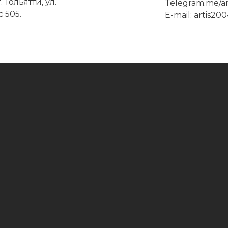
 Тольятти, ул.
Telegram.me/ar
 505.
E-mail: artis20