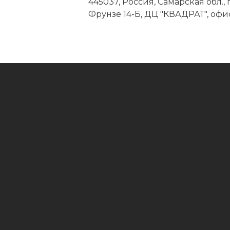
445037, Россия, Самарская обл., г.
Фрунзе 14-Б, ДЦ "КВАДРАТ", офис