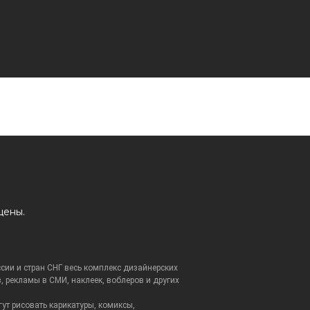
щены.
ссии и стран СНГ весь комплекс дизайнерских
, рекламы в СМИ, наклеек, воблеров и других
ут рисовать карикатуры, комиксы,