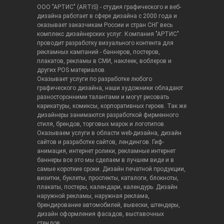
ООО "АРТИС" (ARTIS) - студия графического и веб-
дизайна работает в сфере дизайна с 2000 года и
оказывает заказчикам России и стран СНГ весь
комплекс дизайнерских услуг. Компания "АРТИС"
проводит разработку визуального контента для
рекламных кампаний - баннеров, постеров,
плакатов, рекламы в СМИ, наклеек, воблеров и
других POS материалов.
Оказывает услуги по разработке любого
графического дизайна, наши художники обладают
разносторонними талантами и могут рисовать
карикатуры, комиксы, корпоративных героев. Так же
дизайнеры занимаются разработкой фирменного
стиля, брендов, торговых марок и логотипов.
Оказываем услуги в области web-дизайна, дизайн
сайтов и разработке сайтов, лендингов. Гиф-
анимация, интернет ролики, рекламные интернет
баннеры все это мы сделаем в лучшем виде и в
самые короткие сроки. Дизайн печатной продукции,
визитки, буклеты, проспекты, каталоги, блокноты,
плакаты, постеры, календари, календурь. Дизайн
наружной рекламы, наружная реклама,
брендирование автомобилей, вывески, штендеры,
дизайн оформления фасадов, выставочных
стендов.