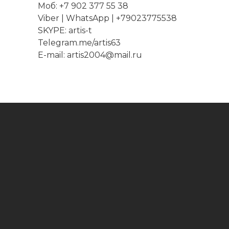
Моб: +7 902 377 55 38
Viber
|
WhatsApp
| +79023775538
SKYPE:
artis-t
Telegram.me/artis63
E-mail: artis2004@mail.ru