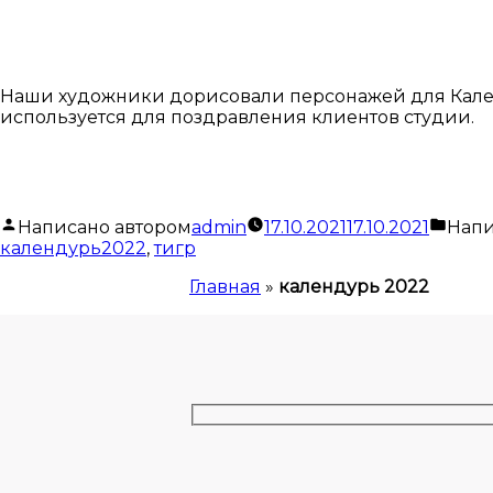
Наши художники дорисовали персонажей для Кален
используется для поздравления клиентов студии.
Написано автором
admin
17.10.2021
17.10.2021
Напи
календурь2022
,
тигр
Главная
»
календурь 2022