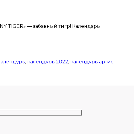
NY TIGER» — забавный тигр! Календарь
календурь
,
календурь 2022
,
календурь артис
,