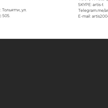
SKYPE:
artis-t
 Тольятти, ул.
Telegram.me/ar
 505.
E-mail: artis20