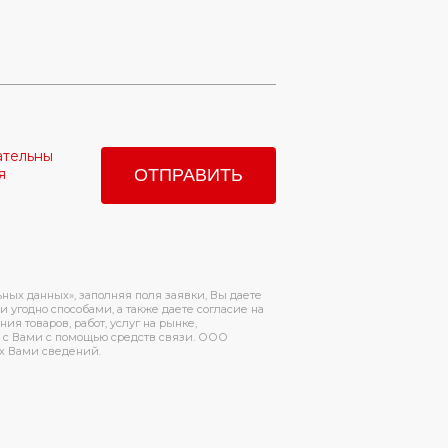
ательны
я
ьных данных», заполняя поля заявки, Вы даете
 угодно способами, а также даете согласие на
я товаров, работ, услуг на рынке,
 с Вами с помощью средств связи. ООО
х Вами сведений.