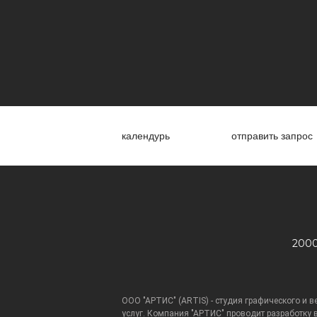
календурь
отправить запрос
2000
ООО "АРТИС" (ARTIS) - студия графического и в
услуг. Компания "АРТИС" проводит разработку в