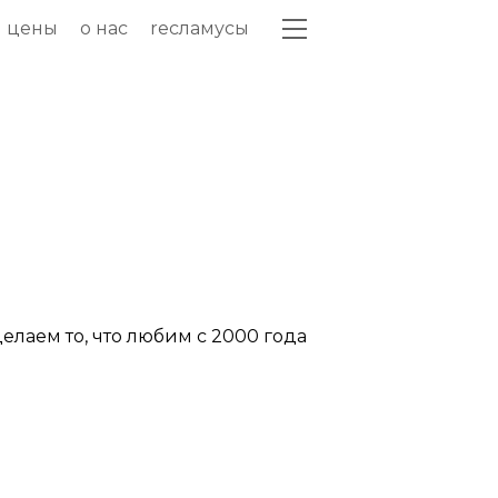
цены
о нас
recламусы