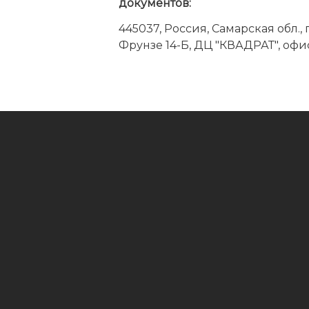
документов:
445037, Россия, Самарская обл., г.
Фрунзе 14-Б, ДЦ "КВАДРАТ", офис