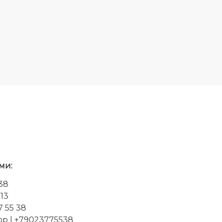
ми:
-38
-13
7 55 38
pp
| +79023775538