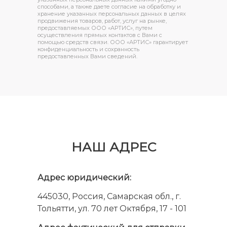
способами, а также даете согласие на обработку и
хранение указанных персональных данных в целях
продвижения товаров, работ, услуг на рынке,
предоставляемых ООО «АРТИС», путем
осуществления прямых контактов с Вами с
помощью средств связи. ООО «АРТИС» гарантирует
конфиденциальность и сохранность
предоставленных Вами сведений.
НАШ АДРЕС
Адрес юридический:
445030, Россия, Самарская обл., г.
Тольятти, ул. 70 лет Октября, 17 - 101