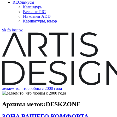
RECламусы
Календурь
Веселые PIC
Из жизни ADD
Карикатуры, юмор
vk
fb
inst
tw
делаем то, что любим с 2000 года
Архивы меток:
DESKZONE
ЗОНА ВАШЕГО КОМФОРТА