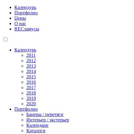
Календурь
Портфолио
Цены
О нас
RECламусы
Календурь
2011
2012
2013
2014
2015
2016
2017
2018
2019
2020
Портфолио
Банеры / перетяги
Интерьер / экстерьер
Календари
Каталоги