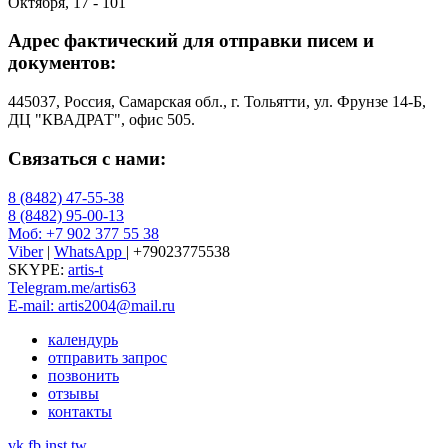
Октября, 17 - 101
Адрес фактический для отправки писем и
документов:
445037, Россия, Самарская обл., г. Тольятти, ул. Фрунзе 14-Б,
ДЦ "КВАДРАТ", офис 505.
Связаться с нами:
8 (8482) 47-55-38
8 (8482) 95-00-13
Моб: +7 902 377 55 38
Viber
|
WhatsApp
| +79023775538
SKYPE:
artis-t
Telegram.me/artis63
E-mail: artis2004@mail.ru
календурь
отправить запрос
позвонить
отзывы
контакты
vk
fb
inst
tw